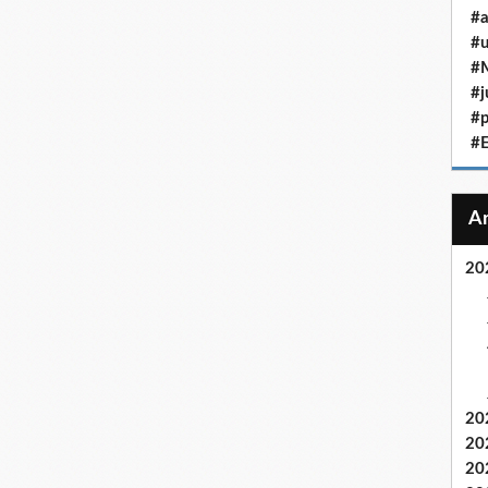
#a
#u
#M
#j
#p
#
20
20
20
20