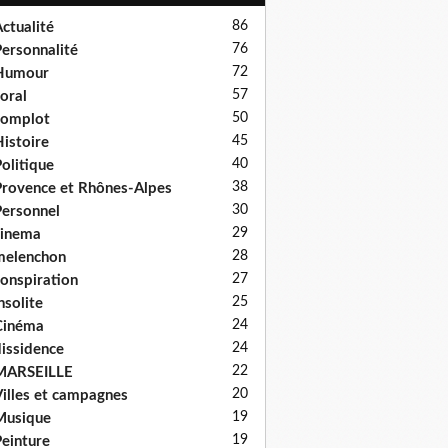
86
ctualité
76
ersonnalité
72
Humour
57
oral
50
complot
45
istoire
40
olitique
38
rovence et Rhônes-Alpes
30
ersonnel
29
cinema
28
melenchon
27
onspiration
25
nsolite
24
Cinéma
24
issidence
22
MARSEILLE
20
illes et campagnes
19
Musique
19
einture