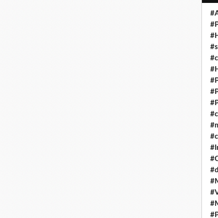
#A
#P
#
#s
#
#H
#P
#P
#P
#
#
#c
#I
#
#d
#
#V
#
#P