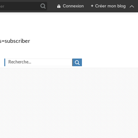
Connexion
+
Créer mon blog
s=subscriber