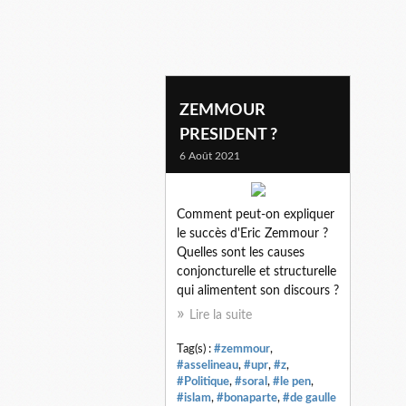
z
ZEMMOUR
PRESIDENT ?
6 Août 2021
Comment peut-on expliquer
le succès d'Eric Zemmour ?
Quelles sont les causes
conjoncturelle et structurelle
qui alimentent son discours ?
Lire la suite
Tag(s) :
#zemmour
,
#asselineau
,
#upr
,
#z
,
#Politique
,
#soral
,
#le pen
,
#islam
,
#bonaparte
,
#de gaulle