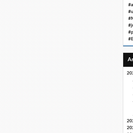
#a
#u
#M
#j
#p
#
20
20
20