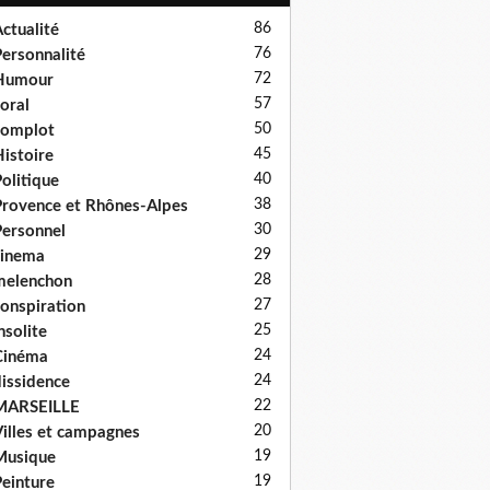
86
ctualité
76
ersonnalité
72
Humour
57
oral
50
complot
45
istoire
40
olitique
38
rovence et Rhônes-Alpes
30
ersonnel
29
cinema
28
melenchon
27
onspiration
25
nsolite
24
Cinéma
24
issidence
22
MARSEILLE
20
illes et campagnes
19
Musique
19
einture