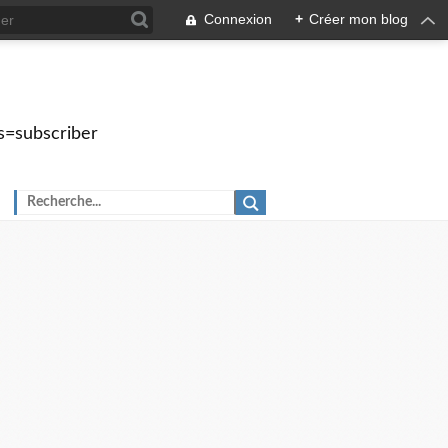
Connexion
+
Créer mon blog
s=subscriber