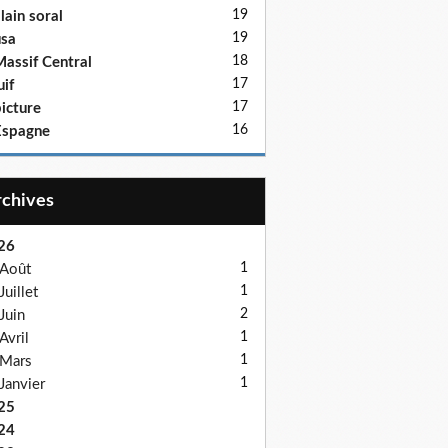
19
lain soral
19
sa
18
assif Central
17
uif
17
icture
16
Espagne
Archives
26
1
Août
1
Juillet
2
Juin
1
Avril
1
Mars
1
Janvier
25
24