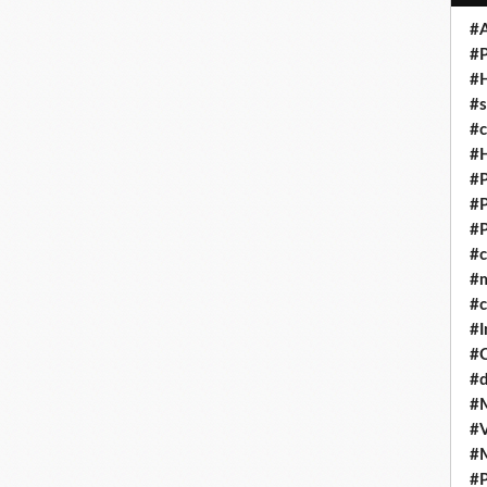
#A
#P
#
#s
#
#H
#P
#P
#P
#
#
#c
#I
#
#d
#
#V
#
#P