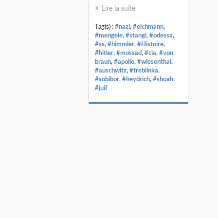
Lire la suite
Tag(s) :
#nazi
,
#eichmann
,
#mengele
,
#stangl
,
#odessa
,
#ss
,
#himmler
,
#Histoire
,
#hitler
,
#mossad
,
#cia
,
#von
braun
,
#apollo
,
#wiesenthal
,
#auschwitz
,
#treblinka
,
#sobibor
,
#heydrich
,
#shoah
,
#juif