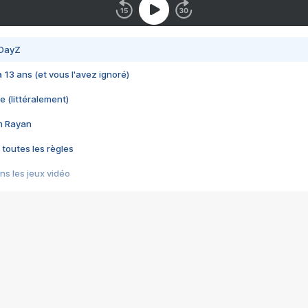
 DayZ
 a 13 ans (et vous l'avez ignoré)
e (littéralement)
im Rayan
 toutes les règles
s les jeux vidéo
us choquant de Rockstar ? - Le scandale BULLY
e plus moche de Steam
du RÊVE tourne au CAUCHEMAR
pendant 8 heures
it… à tort