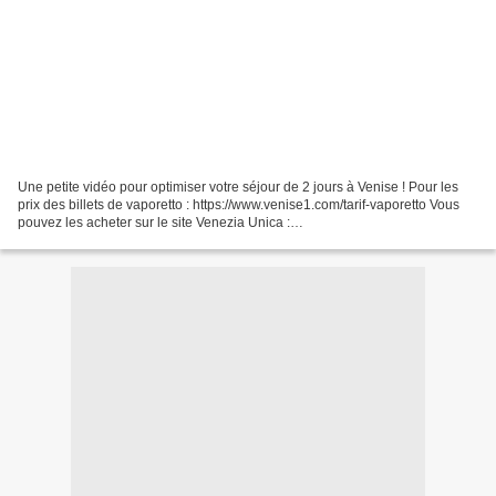
Une petite vidéo pour optimiser votre séjour de 2 jours à Venise ! Pour les
prix des billets de vaporetto : https://www.venise1.com/tarif-vaporetto Vous
pouvez les acheter sur le site Venezia Unica :
https://www.veneziaunica.it/en/e-commerce/services...