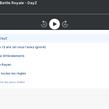
 Battle Royale - DayZ
 DayZ
 a 13 ans (et vous l'avez ignoré)
e (littéralement)
im Rayan
 toutes les règles
s les jeux vidéo
us choquant de Rockstar ? - Le scandale BULLY
e plus moche de Steam
du RÊVE tourne au CAUCHEMAR