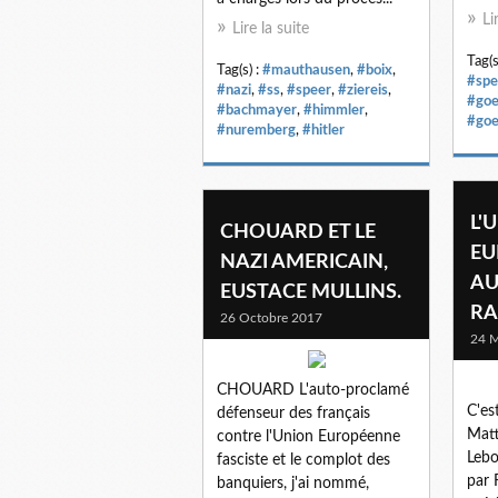
Li
Lire la suite
Tag(s
Tag(s) :
#mauthausen
,
#boix
,
#spe
#nazi
,
#ss
,
#speer
,
#ziereis
,
#goe
#bachmayer
,
#himmler
,
#goe
#nuremberg
,
#hitler
L'
CHOUARD ET LE
EU
NAZI AMERICAIN,
AU
EUSTACE MULLINS.
RA
26 Octobre 2017
24 M
CHOUARD L'auto-proclamé
C'es
défenseur des français
Matt
contre l'Union Européenne
Lebo
fasciste et le complot des
par 
banquiers, j'ai nommé,