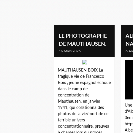
nazi
LE PHOTOGRAPHE
AL
DE MAUTHAUSEN.
NA
16 Mars 2026
6 Ao
MAUTHAUSEN BOIX La
tragique vie de Francesco
Boix , jeune espagnol échoué
dans le camp de
concentration de
Mauthausen, en janvier
Une 
1941, qui collationna des
d'Al
photos de la vie/mort de ce
3eme
terrible univers
http
concentrationnaire, preuves
Albe
à charges lors du procès...