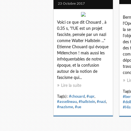
23 Octobre 2017
Bern
Voici ce que dit Chouard , à
l'Op
0.35 s, "l'UE est un projet
la s
fasciste, pensée par un nazi
l'ob
comme Walter Hallstein ..."
des 
Etienne Chouard qui évoque
des 
Mélenchon ! mais aussi les
comp
infréquentables de notre
dépo
époque, et la confusion
trav
autour de la notion de
conc
fascisme qui...
Li
Lire la suite
Tag(s
Tag(s) :
#chouard
,
#upr
,
#ber
#asselineau
,
#hallstein
,
#nazi
,
#dol
#nazisme
,
#ue
#His