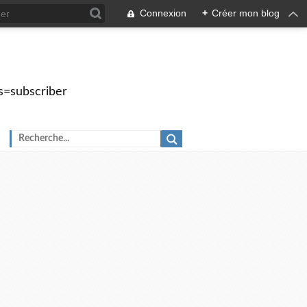
Connexion
+
Créer mon blog
s=subscriber