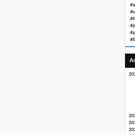
#a
#u
#M
#j
#p
#
20
20
20
20