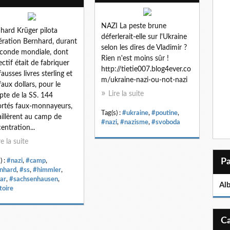
NAZI La peste brune
hard Krüger pilota
déferlerait-elle sur l'Ukraine
ération Bernhard, durant
selon les dires de Vladimir ?
econde mondiale, dont
Rien n'est moins sûr !
jectif était de fabriquer
http://tietie007.blog4ever.co
fausses livres sterling et
m/ukraine-nazi-ou-not-nazi
faux dollars, pour le
Lire la suite
te de la SS. 144
rtés faux-monnayeurs,
Tag(s) :
#ukraine
,
#poutine
,
aillèrent au camp de
#nazi
,
#nazisme
,
#svoboda
entration...
re la suite
) :
#nazi
,
#camp
,
nhard
,
#ss
,
#himmler
,
lar
,
#sachsenhausen
,
Al
toire