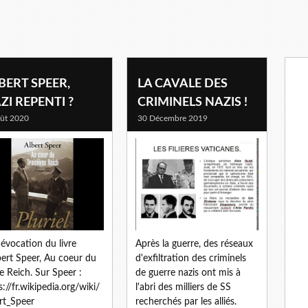
BERT SPEER,
LA CAVALE DES
ZI REPENTI ?
CRIMINELS NAZIS !
ût 2020
30 Décembre 2019
évocation du livre
Après la guerre, des réseaux
bert Speer, Au coeur du
d'exfiltration des criminels
 Reich. Sur Speer :
de guerre nazis ont mis à
s://fr.wikipedia.org/wiki/
l'abri des milliers de SS
rt_Speer
recherchés par les alliés.