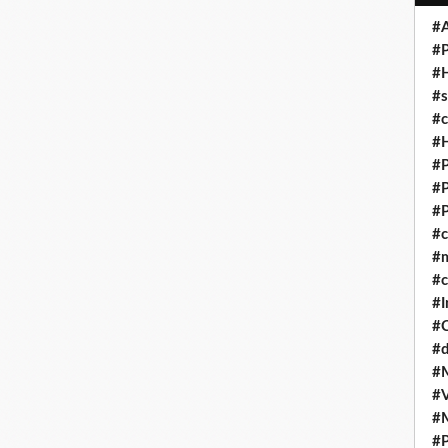
#A
#P
#
#s
#
#H
#P
#P
#P
#
#
#c
#I
#
#d
#
#V
#
#P