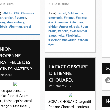
re la suite
Lire la suite
) :
#hitler
,
#SS
,
#himmler
,
Tag(s) :
#nazi
,
#eichmann
,
er
,
#reich
,
#guerre
,
#mengele
,
#stangl
,
#odessa
,
ring
,
#nuremberg
,
#ss
,
#himmler
,
#Histoire
,
bbels
,
#borman
,
#nazi
#hitler
,
#mossad
,
#cia
,
#von
braun
,
#apollo
,
#wiesenthal
,
#auschwitz
,
#treblinka
,
#sobibor
,
#heydrich
,
#shoah
,
#juif
UNION
ROPENNE
RAIT-ELLE DES
LA FACE OBSCURE
S
CINES NAZIES ?
D'ETIENNE
ars 2018
CHOUARD.
24 Octobre 2017
t ce que pensent
hias Rath et Adam
r , thèse reprise aussi
SORAL CHOUARD Le gentil
François Asselineau ,
Etienne Chouard , soutenu