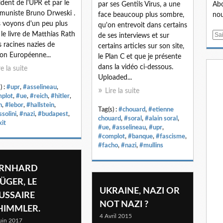
ident de l'UPR et par le
par ses Gentils Virus, a une
Abo
uniste Bruno Drweski .
face beaucoup plus sombre,
nou
 voyons d'un peu plus
qu'on entrevoit dans certains
 le livre de Matthias Rath
E
de ses interviews et sur
es racines nazies de
m
certains articles sur son site,
ion Européenne...
a
le Plan C et que je présente
i
dans la vidéo ci-dessous.
re la suite
l
Uploaded...
) :
#upr
,
#asselineau
,
Lire la suite
plot
,
#ue
,
#reich
,
#hitler
,
h
,
#lebor
,
#hallstein
,
Tag(s) :
#chouard
,
#etienne
solini
,
#nazi
,
#budapest
,
chouard
,
#soral
,
#alain soral
,
xit
#ue
,
#asselineau
,
#upr
,
#complot
,
#banque
,
#fascisme
,
#facho
,
#nazi
,
#mullins
ERNHARD
ÜGER, LE
UKRAINE, NAZI OR
USSAIRE
NOT NAZI ?
HIMMLER.
4 Avril 2015
uin 2017