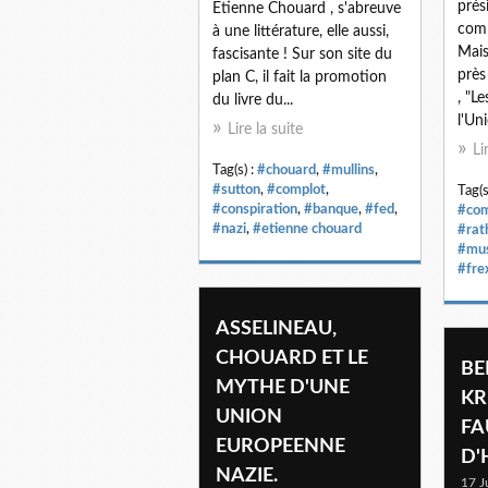
prés
Etienne Chouard , s'abreuve
comm
à une littérature, elle aussi,
Mais
fascisante ! Sur son site du
près
plan C, il fait la promotion
, "L
du livre du...
l'Un
Lire la suite
Li
Tag(s) :
#chouard
,
#mullins
,
#sutton
,
#complot
,
Tag(s
#conspiration
,
#banque
,
#fed
,
#com
#nazi
,
#etienne chouard
#rat
#mus
#fre
ASSELINEAU,
CHOUARD ET LE
B
MYTHE D'UNE
KR
UNION
FA
EUROPEENNE
D'
NAZIE.
17 J