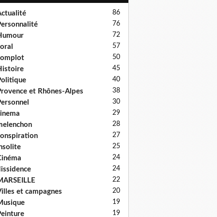
86
ctualité
76
ersonnalité
72
Humour
57
oral
50
complot
45
istoire
40
olitique
38
rovence et Rhônes-Alpes
30
ersonnel
29
cinema
28
melenchon
27
onspiration
25
nsolite
24
Cinéma
24
issidence
22
MARSEILLE
20
illes et campagnes
19
Musique
19
einture