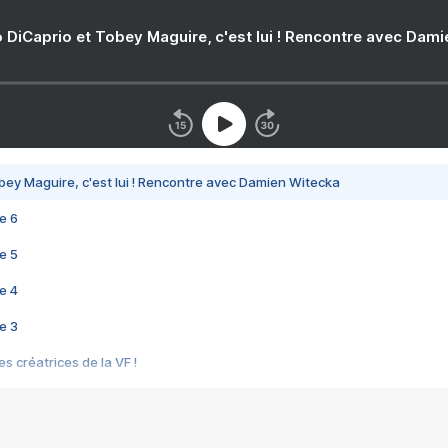
 DiCaprio et Tobey Maguire, c'est lui ! Rencontre avec Dam
bey Maguire, c'est lui ! Rencontre avec Damien Witecka
e 6
e 5
e 4
e 3
s créatrices de la VF !
e 2
e 1