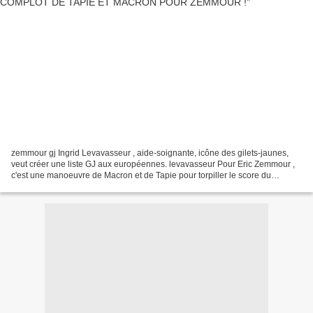
zemmour gj Ingrid Levavasseur , aide-soignante, icône des gilets-jaunes,
veut créer une liste GJ aux européennes. levavasseur Pour Eric Zemmour ,
c'est une manoeuvre de Macron et de Tapie pour torpiller le score du
Rassemblement National aux européennes....