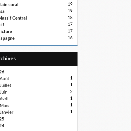
19
lain soral
19
sa
18
assif Central
17
uif
17
icture
16
Espagne
Archives
26
1
Août
1
Juillet
2
Juin
1
Avril
1
Mars
1
Janvier
25
24