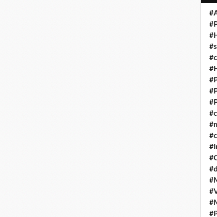
#A
#P
#
#s
#
#H
#P
#P
#P
#
#
#c
#I
#
#d
#
#V
#
#P