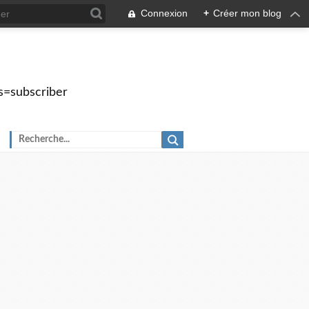
Connexion
+
Créer mon blog
s=subscriber