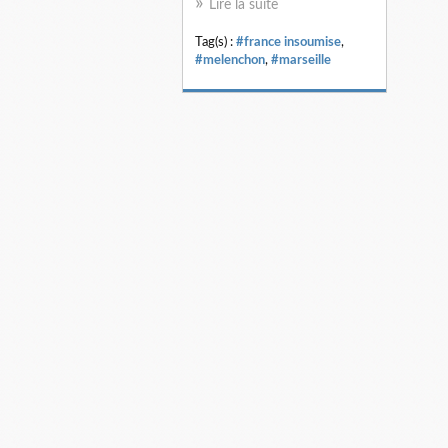
Lire la suite
Tag(s) :
#france insoumise
,
#melenchon
,
#marseille