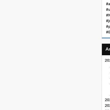
#a
#u
#M
#j
#p
#
20
20
20