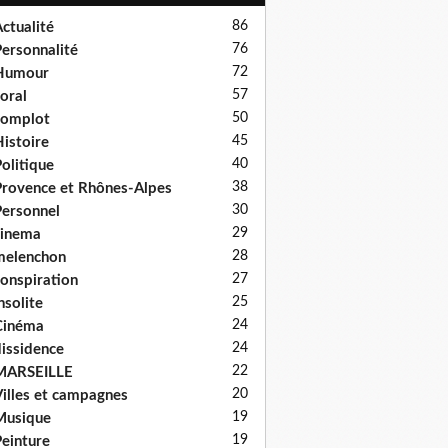
86
ctualité
76
ersonnalité
72
Humour
57
oral
50
complot
45
istoire
40
olitique
38
rovence et Rhônes-Alpes
30
ersonnel
29
cinema
28
melenchon
27
onspiration
25
nsolite
24
Cinéma
24
issidence
22
MARSEILLE
20
illes et campagnes
19
Musique
19
einture