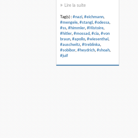
Lire la suite
Tag(s) :
#nazi
,
#eichmann
,
#mengele
,
#stangl
,
#odessa
,
#ss
,
#himmler
,
#Histoire
,
#hitler
,
#mossad
,
#cia
,
#von
braun
,
#apollo
,
#wiesenthal
,
#auschwitz
,
#treblinka
,
#sobibor
,
#heydrich
,
#shoah
,
#juif