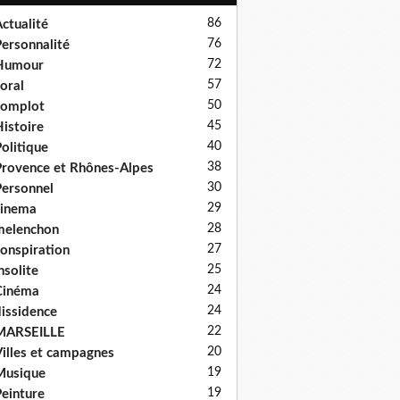
86
ctualité
76
ersonnalité
72
Humour
57
oral
50
complot
45
istoire
40
olitique
38
rovence et Rhônes-Alpes
30
ersonnel
29
cinema
28
melenchon
27
onspiration
25
nsolite
24
Cinéma
24
issidence
22
MARSEILLE
20
illes et campagnes
19
Musique
19
einture