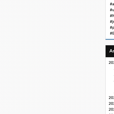
#a
#u
#M
#j
#p
#
20
20
20
20