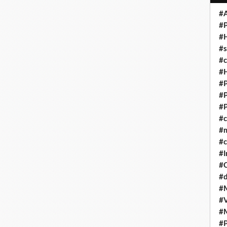
#A
#P
#
#s
#
#H
#P
#P
#P
#
#
#c
#I
#
#d
#
#V
#
#P