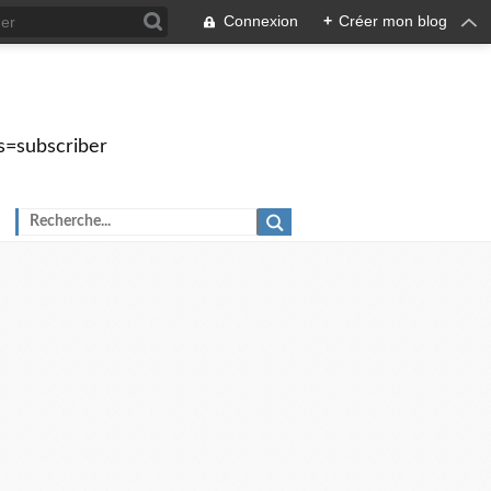
Connexion
+
Créer mon blog
s=subscriber