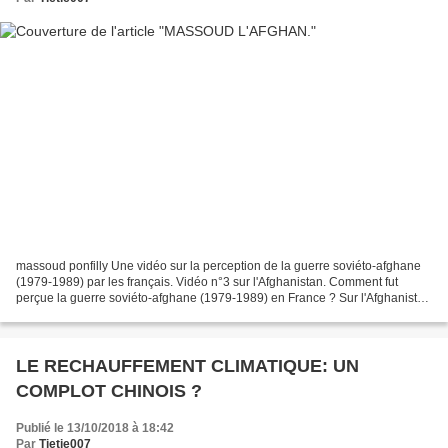
massoud ponfilly Une vidéo sur la perception de la guerre soviéto-afghane
(1979-1989) par les français. Vidéo n°3 sur l'Afghanistan. Comment fut
perçue la guerre soviéto-afghane (1979-1989) en France ? Sur l'Afghanistan
de 1955 à 1979 : https://www.youtube.com/watch?v=v1kmXTspN8I&...
LE RECHAUFFEMENT CLIMATIQUE: UN
COMPLOT CHINOIS ?
Publié le 13/10/2018 à 18:42
Par
Tietie007