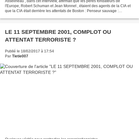
Asselineau , dans cet interview, affirmait que les pères fondateurs de
l'Europe, Robert Schuman et Jean Monnet , étaient des agents de la CIA et
que la CIA était derrière les attentats de Boston : Penseur sauvage :
https://www.youtube.com/watch?v=NFelBUVOHJM...
LE 11 SEPTEMBRE 2001, COMPLOT OU
ATTENTAT TERRORISTE ?
Publié le 18/02/2017 à 17:54
Par
Tietie007