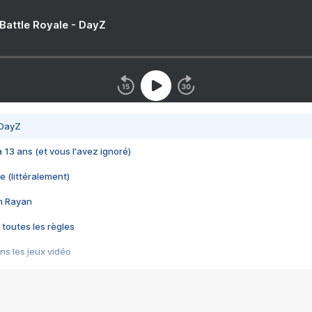
 Battle Royale - DayZ
 DayZ
 a 13 ans (et vous l'avez ignoré)
e (littéralement)
im Rayan
 toutes les règles
s les jeux vidéo
us choquant de Rockstar ? - Le scandale BULLY
e plus moche de Steam