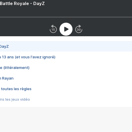
 Battle Royale - DayZ
 DayZ
 a 13 ans (et vous l'avez ignoré)
e (littéralement)
im Rayan
 toutes les règles
s les jeux vidéo
us choquant de Rockstar ? - Le scandale BULLY
e plus moche de Steam
du RÊVE tourne au CAUCHEMAR