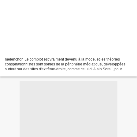
melenchon Le complot est vraiment devenu à la mode, et les théories
conspirationnistes sont sorties de la périphérie médiatique, développées
surtout sur des sites d'extrême-droite, comme celui d' Alain Soral , pour
tomber dans le domaine public ! Les...