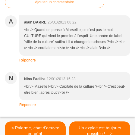
Ajouter un commentaire
A
alain BARRE
26/01/2013 08:22
<br /> Quand on pense à Marseille, ce n'est pas le mot
CULTURE qui vient le premier à l'esprit. Une année de label
"ville de la culture" suffira-t-il à changer les choses ?<br /> <br
/> <br /> cordialement<br /> <br /> <br /> alainB<br />
Répondre
N
Nina Padilha
12/01/2013 15:23
<br /> Mazette !<br /> Capitale de la culture ?<br /> C'est peut-
être bien, après tout ?<br />
Répondre
< Palerme, chat d'oeuvre
Un exploit est toujours
en péril.
possible !... >