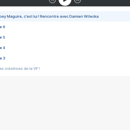
bey Maguire, c'est lui ! Rencontre avec Damien Witecka
e 6
e 5
e 4
e 3
s créatrices de la VF !
e 2
e 1
e Mektoub My Love arrive enfin ! Rencontre avec Shaïn Boumedine et Sal
i : après Toni en famille
elle réalise le bouleversant Dites lui que je l'aime