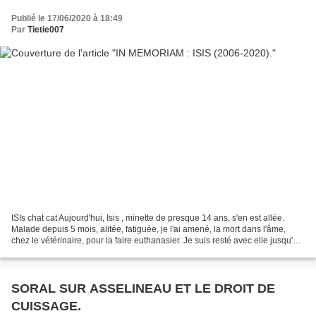
Publié le 17/06/2020 à 18:49
Par
Tietie007
ISIs chat cat Aujourd'hui, Isis , minette de presque 14 ans, s'en est allée.
Malade depuis 5 mois, alitée, fatiguée, je l'ai amené, la mort dans l'âme,
chez le vétérinaire, pour la faire euthanasier. Je suis resté avec elle jusqu'à
la fin, entendant ses...
SORAL SUR ASSELINEAU ET LE DROIT DE
CUISSAGE.