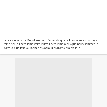
taxe monde ocde Régulièrement, j'entends que la France serait un pays
miné par le libéralisme voire l'ultra-libéralisme alors que nous sommes le
pays le plus taxé au monde !! Sacré libéralisme que voilà !!
Economiquement, la France est-elle un pays libéral...