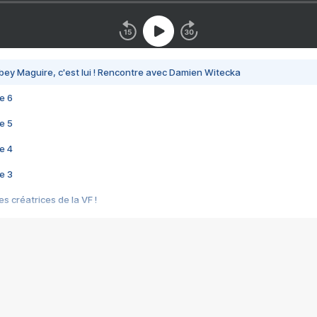
bey Maguire, c'est lui ! Rencontre avec Damien Witecka
e 6
e 5
e 4
e 3
s créatrices de la VF !
e 2
e 1
e Mektoub My Love arrive enfin ! Rencontre avec Shaïn Boumedine et Sal
i : après Toni en famille