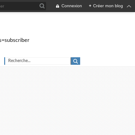
Connexion
+
Créer mon blog
s=subscriber