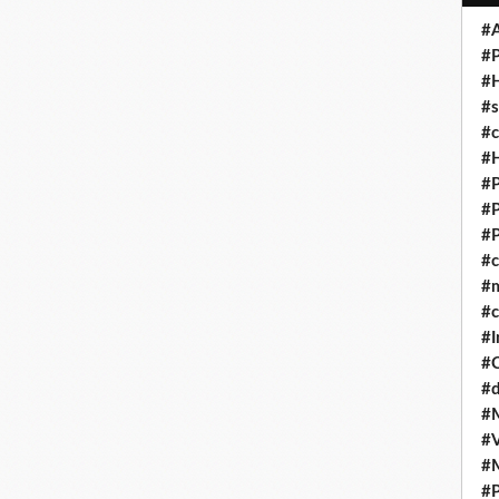
#A
#P
#
#s
#
#H
#P
#P
#P
#
#
#c
#I
#
#d
#
#V
#
#P