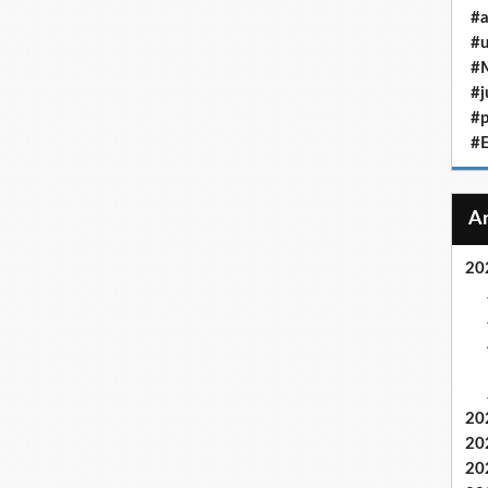
#a
#u
#M
#j
#p
#
20
20
20
20