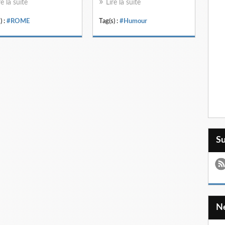
re la suite
Lire la suite
) :
#ROME
Tag(s) :
#Humour
S