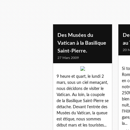
Des Musées du
De
Vatican à la Basilique
au 
20 M
Saint-Pierre.
27 Mars 2009
Si t
Rome
9 heure et quart, le lundi 2
en c
mars, sous un ciel menaçant,
notr
nous décidons de visiter le
250
Vatican. Au loin, la coupole
bien
de la Basilique Saint-Pierre se
nuit
détache. Devant l'entrée des
l'Hô
Musées du Vatican, la queue
gare
est étique, nous sommes
la...
début mars et les touristes...