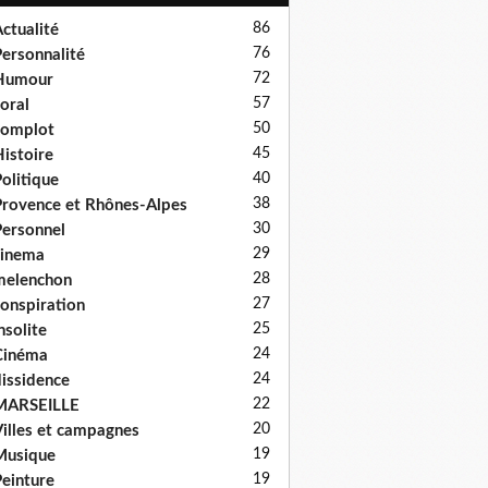
86
ctualité
76
ersonnalité
72
Humour
57
oral
50
complot
45
istoire
40
olitique
38
rovence et Rhônes-Alpes
30
ersonnel
29
cinema
28
melenchon
27
onspiration
25
nsolite
24
Cinéma
24
issidence
22
MARSEILLE
20
illes et campagnes
19
Musique
19
einture