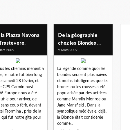
 la Piazza Navona
De la géographie
Trastevere.
chez les Blondes ...
ars 2009
9 Mars 2009
ous les chemins mènent à
La légende comme quoi les
, le notre fut bien long
blondes seraient plus naïves
e samedi 28 février, et
et moins intelligentes que les
e GPS Garmin nuvi
brunes ou les rousses a été
W Europe nous a été
popularisée par des actrices
 utile pour arriver, de
comme Marylin Monroe ou
, sans coup férir, devant
Jane Mansfield . Dans la
tel Taormina , près de la
symbolique médiévale, déjà,
, qui fut notre gîte pour
la Blonde était considérée
comme...