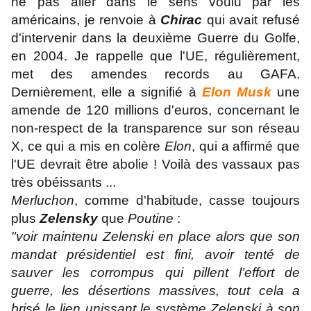
ne pas aller dans le sens voulu par les
américains, je renvoie à
Chirac
qui avait refusé
d'intervenir dans la deuxième Guerre du Golfe,
en 2004. Je rappelle que l'UE, régulièrement,
met des amendes records au GAFA.
Dernièrement, elle a signifié à
Elon Musk
une
amende de 120 millions d'euros, concernant le
non-respect de la transparence sur son réseau
X, ce qui a mis en colère
Elon
, qui a affirmé que
l'UE devrait être abolie ! Voilà des vassaux pas
très obéissants ...
Merluchon
, comme d'habitude, casse toujours
plus
Zelensky
que
Poutine
:
"voir maintenu Zelenski en place alors que son
mandat présidentiel est fini, avoir tenté de
sauver les corrompus qui pillent l’effort de
guerre, les désertions massives, tout cela a
brisé le lien unissant le système Zelenski à son