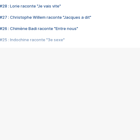
28 : Lorie raconte "Je vais vite"
#27 : Christophe Willem raconte "Jacques a dit"
#26 : Chimène Badi raconte "Entre nous"
#25 : Indochine raconte "3e sexe"
#24 : Zaho raconte "C'est chelou"
#23 : Patrick Bruel raconte "Au café des délices"
#22 : Kyo raconte "Le chemin"
#21 : Nolwenn Leroy raconte "Cassé"
#20 : Patrick Hernandez raconte "Born to be alive"
#19 : Lorie raconte "Près de moi"
#18 : Michael Jones raconte "A nos actes manqués" (avec Jean-Jacque
#17 : Khaled raconte "Aïcha"