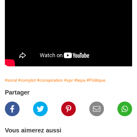
#soral
#complot
#conspiration
#upr
#tepa
#Politique
Partager
Vous aimerez aussi