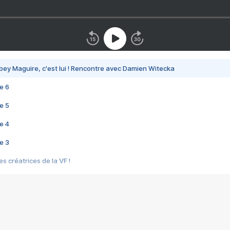
bey Maguire, c'est lui ! Rencontre avec Damien Witecka
e 6
e 5
e 4
e 3
s créatrices de la VF !
e 2
e 1
e Mektoub My Love arrive enfin ! Rencontre avec Shaïn Boumedine et Sal